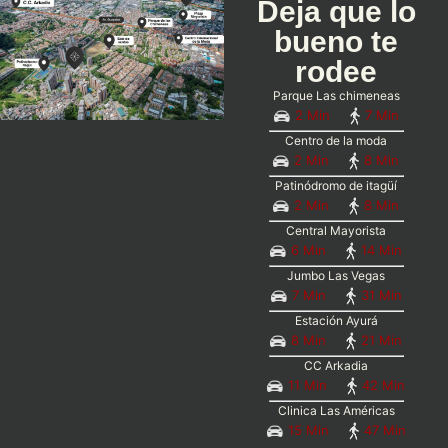
Deja que lo
bueno te
rodee
Parque Las chimeneas
2 Min
7 Min
Centro de la moda
2 Min
8 Min
Patinódromo de itagüí
2 Min
8 Min
Central Mayorista
6 Min
14 Min
Jumbo Las Vegas
7 Min
31 Min
Estación Ayurá
8 Min
21 Min
CC Arkadia
11 Min
42 Min
Clinica Las Américas
15 Min
47 Min