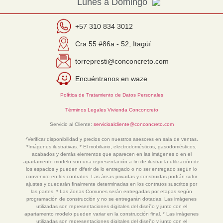
Lunes a Domingo
+57 310 834 3012
Cra 55 #86a - 52, Itagüí
torrepresti@conconcreto.com
Encuéntranos en waze
Política de Tratamiento de Datos Personales
Términos Legales Vivienda Conconcreto
Servicio al Cliente:
servicioalcliente@conconcreto.com
*Verificar disponibilidad y precios con nuestros asesores en sala de ventas.
*Imágenes ilustrativas. * El mobiliario, electrodomésticos, gasodomésticos,
acabados y demás elementos que aparecen en las imágenes o en el
apartamento modelo son una representación a fin de ilustrar la utilización de
los espacios y pueden diferir de lo entregado o no ser entregado según lo
convenido en los contratos. Las áreas privadas y construidas podrán sufrir
ajustes y quedarán finalmente determinadas en los contratos suscritos por
las partes. * Las Zonas Comunes serán entregadas por etapas según
programación de construcción y no se entregarán dotadas. Las imágenes
utilizadas son representaciones digitales del diseño y junto con el
apartamento modelo pueden variar en la construcción final. * Las imágenes
utilizadas son representaciones digitales del diseño y junto con el